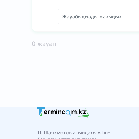
0 жауап
Ш. Шаяхметов атындағы «Тіл-