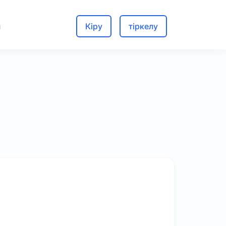
м
Кіру
тіркелу