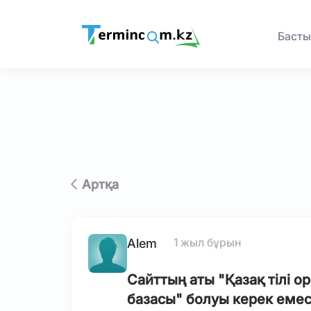
Басты
Артқа
1 жыл бұрын
Alem
Сайттың аты "Қазақ тілі 
базасы" болуы керек емес