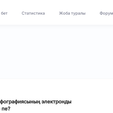
 бет
Статистика
Жоба туралы
Фору
орфографиясының электронды
 пе?