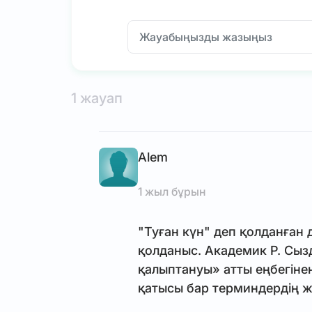
1 жауап
Alem
1 жыл бұрын
"Туған күн" деп қолданған
қолданыс. Академик Р. Сыз
қалыптануы» атты еңбегінен
қатысы бар терминдердің жә