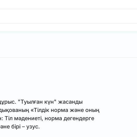
 дұрыс. "Туылған күн" жасанды
дықованың «Тілдік норма және оның
: Тіл мәдениеті, норма дегендерге
не бірі – узус.