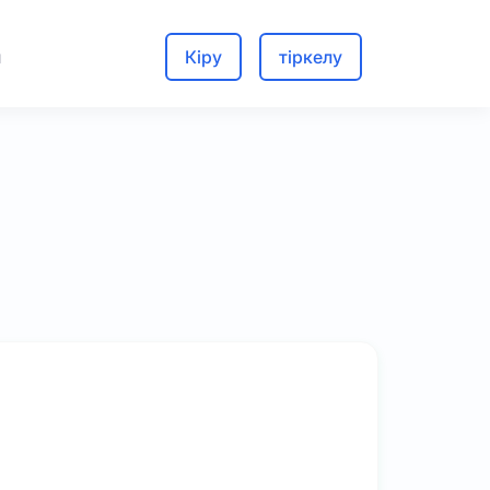
м
Кіру
тіркелу