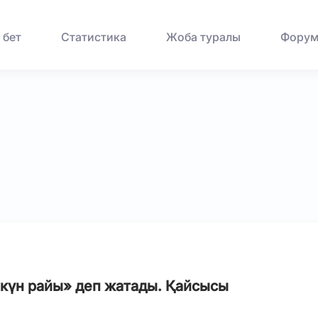
 бет
Статистика
Жоба туралы
Фору
«күн райы» деп жатады. Қайсысы