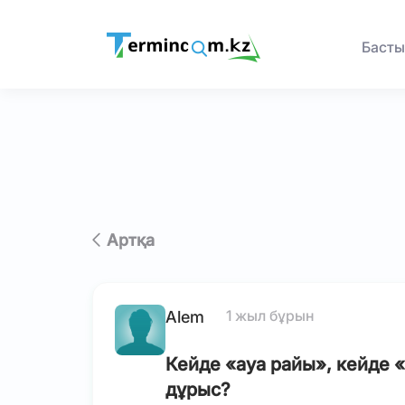
Басты
Артқа
1 жыл бұрын
Alem
Кейде «ауа райы», кейде 
дұрыс?